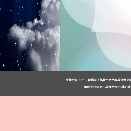
版權所有 © 2015 財團法人熱愛生命文教基金會 洽詢：週一至週
地址/台中市西屯區逢甲路225巷33號