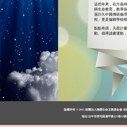
這些年來，在方嘉
耕生命教育，教導
落許久中國傳統倫理
程」更是偏鄉學校
點點奇蹟，凡星計
動、倡導讀書運動
版權所有 © 2015 財團法人熱愛生命文教基金會 洽詢：週一至週
地址/台中市西屯區逢甲路225巷33號