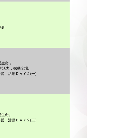
生命
愛生命 』
春活力，撼動全場。
營 活動ＤＡＹ２(一)
愛生命』
營 活動ＤＡＹ２(二)