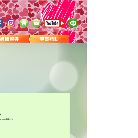
，
.more